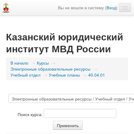
Вы не вошли в систему (
Вход
)
Сайт КЮИ МВД России
Библиотека КЮИ МВД России
Казанский юридический
Русский ‎(ru)‎
институт МВД России
В начало
→
Курсы
→
Электронные образовательные ресурсы
→
Учебный отдел
→
Учебные планы
→
40.04.01
Поиск курса: